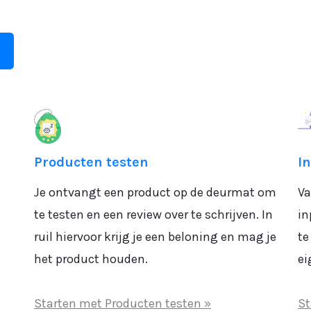
Producten testen
I
Je ontvangt een product op de deurmat om
Va
te testen en een review over te schrijven. In
in
ruil hiervoor krijg je een beloning en mag je
te
het product houden.
ei
Starten met Producten testen »
St