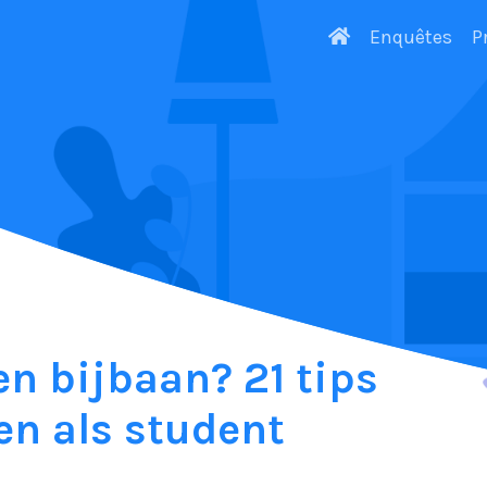
Enquêtes
P
n bijbaan? 21 tips
en als student