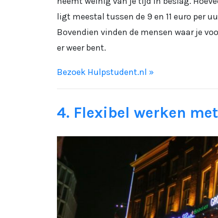
neemt weinig van je tijd in beslag. Hoevee
ligt meestal tussen de 9 en 11 euro per uu
Bovendien vinden de mensen waar je voor 
er weer bent.
Bezoek Hulpstudent.nl »
4. Flexibel werken met