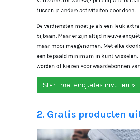
kan soms tot wel €5,- per enquete betaal
tussen je andere activiteiten door doen.
De verdiensten moet je als een leuk extra
bijbaan. Maar er zijn altijd nieuwe enquêt
maar mooi meegenomen. Met elke doorlope
een bepaald minimum in kunt wisselen. Bi
worden of kiezen voor waardebonnen van
Start met enquetes invullen »
2. Gratis producten ui