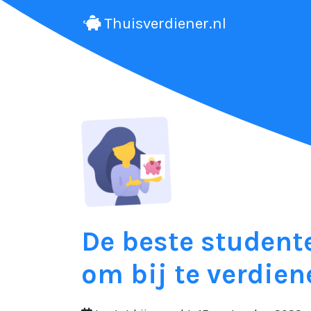
Thuisverdiener.nl
De beste studente
om bij te verdien